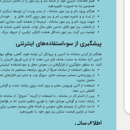
هرگز اطلاعات کاربری خود از جمله نام و رمز عبور را در اختیار دیگران
همچنین بنا به ضرورت تغییردهید.
هنگام ورود نام و رمز عبور سامانه ، از عدم رویت آن توسط دیگران ا
از ثبت و و ذخیره نمودن نام و رمز عبور بروی کاغذ، فایل و ... خوددار
جهت ورود نام و رمز عبور سامانه ، ترجیحاً از صفحه کلید مجازی تعب
از انتخاب رمز عبور قابل حدس نظیر سال تولد، شماره تلفن، شماره شناسن
توصیه می گردد رمز عبور حداقل هشت کارکتر، ترکیبی از حروف بزرگ و ک
پیشگیری از سوء‌استفاده‌های اینترنتی
هنگام باز کردن سامانه به آدرس و پروتکل آن توجه شود، گاهی مواقع 
آدرس آنرا مشابه به سایت هدف قرار می دهند تا از این طریق کاربران را ف
کنند. به منظور جلوگیری از قرارگرفتن در معرض جعل و سوءاستفاده اینترنتی
به منظور استفاده از سامانه صرفاً از طریق مراجعه مستقیم به سایت و
از بروزرسانی مستمر سیستم عامل، مرورگر وب و سایر نرم افزارهای ن
حاصل نمایید.
استفاده از آنتی ویروس معتبر و بروز شده بروی رایانه، تبلت و گوشی
کاهش می دهد.
پس از اتمام کار در سامانه ، با استفاده از گزینه " خروج"، از سامانه 
رایانه، تبلت و گوشی موبایل خود را طوری تنظیم نمایید که در فواصل 
تا حد امکان از سیستم های عمومی و شبکه های بیسیم عمومی برای د
حتما در اولین فرصت ممکن رمز عبور خود را تغییردهید.
اطلاع‌رسانی