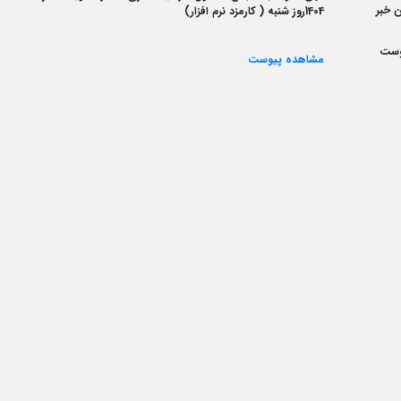
 خبر
1404روز شنبه ( کارمزد نرم افزار)
وست
مشاهده پیوست